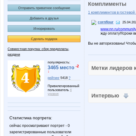
Комплименты
Отправить приватное сообщение
1 комплиментов в гостевой 
Добавить в друзья
cornflour
25.04.20
Игнорировать
www.nn.ru/community/
жду оплату!!!сроки в
Сделать подарок
Вы не авторизованы! Чтоб
Совместная покупка: сбор предоплаты,
раздачи
популярность:
-2
Метки лидеров
3465 место
↓
рейтинг
5418
?
Привилегированный
пользователь
4
уровня
Интервью
Статистика портрета:
сейчас просматривают портрет - 0
зарегистрированные пользователи